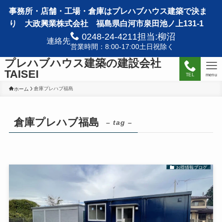
事務所・店舗・工場・倉庫はプレハブハウス建築で決ま
り 大政興業株式会社 福島県白河市泉田池ノ上131-1
0248-24-4211担当:柳沼
連絡先
営業時間：8:00-17:00土日祝除く
プレハブハウス建築の建設会社
TAISEI
TEL
menu
倉庫プレハブ福島
ホーム
倉庫プレハブ福島
– tag –
お得情報ブログ