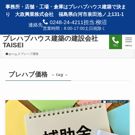
事務所・店舗・工場・倉庫はプレハブハウス建築で決ま
り 大政興業株式会社 福島県白河市泉田池ノ上131-1
0248-24-4211担当:柳沼
連絡先
営業時間：8:00-17:00土日祝除く
プレハブハウス建築の建設会社
TAISEI
TEL
menu
プレハブ価格
ホーム
プレハブ価格
– tag –
お得情報ブログ